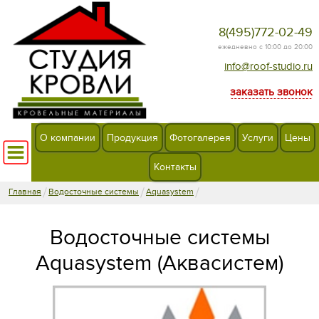
8(495)772-02-49
ежедневно с 10:00 до 20:00
info@roof-studio.ru
заказать звонок
О компании
Продукция
Фотогалерея
Услуги
Цены
Контакты
/
/
/
Главная
Водосточные системы
Aquasystem
Водосточные системы
Aquasystem (Аквасистем)