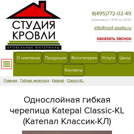
8(495)772-02-49
ежедневно с 10:00 до 20:00
info@roof-studio.ru
заказать звонок
О компании
Продукция
Фотогалерея
Услуги
Цены
Контакты
/
/
/
/
Главная
Гибкая черепица
Katepal
Classic-KL
Однослойная гибкая
черепица Katepal Classic-KL
(Катепал Классик-КЛ)