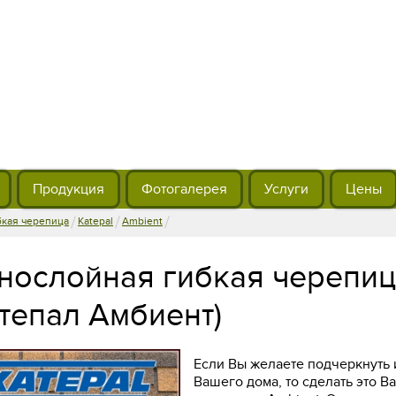
Продукция
Фотогалерея
Услуги
Цены
/
/
/
бкая черепица
Katepal
Ambient
нослойная гибкая черепица
атепал Амбиент)
Если Вы желаете подчеркнуть 
Вашего дома, то сделать это Ва