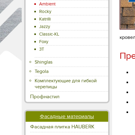
Ambient
Rocky
Katrilli
Jazzy
Classic-KL
кровел
Foxy
3T
Пре
Shinglas
Tegola
Г
Комплектующие для гибкой
С
черепицы
С
Профнастил
Э
Д
Фасадные материалы
Фасадная плитка HAUBERK