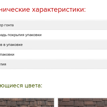
нические характеристики:
ер гонта
адь покрытия упаковки
ов в упаковке
упаковки
нтия
ющиеся цвета: