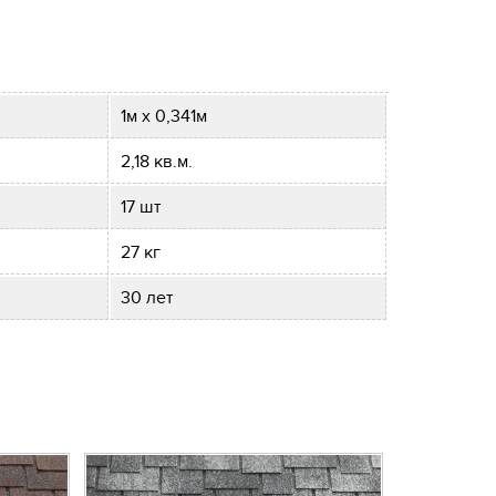
1м х 0,341м
2,18 кв.м.
17 шт
27 кг
30 лет