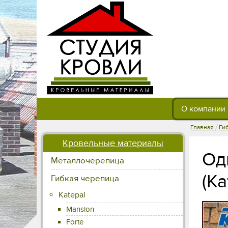
О компании
/
Главная
Ги
Кровельные материалы
Од
Металлочерепица
(К
Гибкая черепица
Katepal
Mansion
Forte