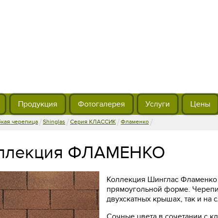
Продукция
Фотогалерея
Услуги
Цены
/
/
/
/
бкая черепица
Shinglas
Серия КЛАССИК
Фламенко
ллекция ФЛАМЕНКО
Коллекция Шинглас Фламенко 
прямоугольной форме. Черепи
двухскатных крышах, так и на
Сочные цвета в сочетании с 