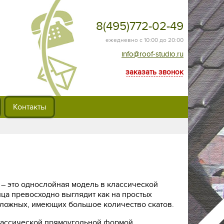
8(495)772-02-49
ежедневно с 10:00 до 20:00
info@roof-studio.ru
заказать звонок
Контакты
– это однослойная модель в классической
ца превосходно выглядит как на простых
 сложных, имеющих большое количество скатов.
классической прямоугольной формой