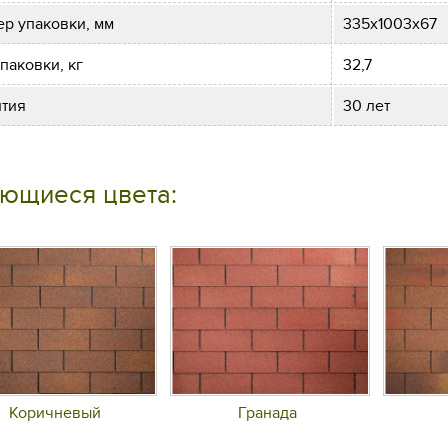
ер упаковки, мм
335х1003х67
паковки, кг
32,7
нтия
30 лет
ющиеся цвета:
Коричневый
Гранада