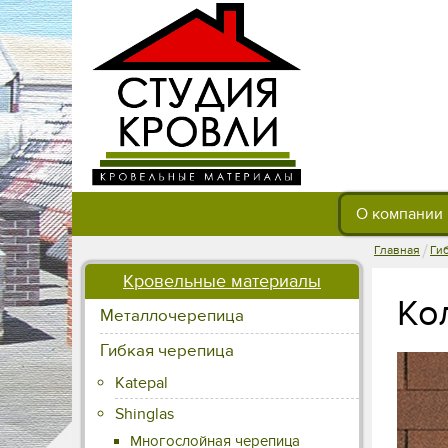
О компании
/
Главная
Ги
Кровельные материалы
Ко
Металлочерепица
Гибкая черепица
Katepal
Shinglas
Многослойная черепица