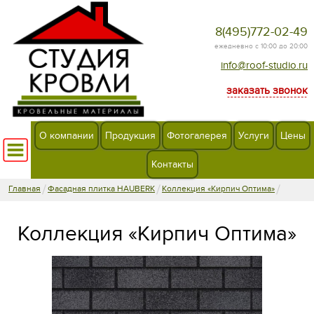
8(495)772-02-49
ежедневно с 10:00 до 20:00
info@roof-studio.ru
заказать звонок
О компании
Продукция
Фотогалерея
Услуги
Цены
Контакты
/
/
/
Главная
Фасадная плитка HAUBERK
Коллекция «Кирпич Оптима»
Коллекция «Кирпич Оптима»