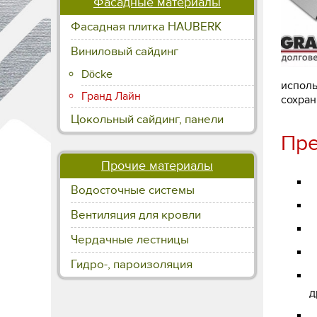
Фасадные материалы
Фасадная плитка HAUBERK
Виниловый сайдинг
Döcke
исполь
Гранд Лайн
сохран
Цокольный сайдинг, панели
Пре
Прочие материалы
П
Водосточные системы
Н
Вентиляция для кровли
С
Чердачные лестницы
Х
Гидро-, пароизоляция
Ш
д
П