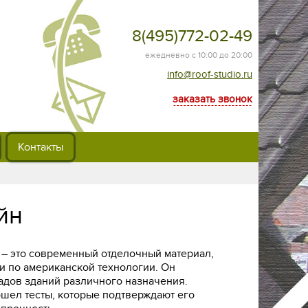
8(495)772-02-49
ежедневно с 10:00 до 20:00
info@roof-studio.ru
заказать звонок
Контакты
йн
 – это современный отделочный материал,
и по американской технологии. Он
адов зданий различного назначения.
шел тесты, которые подтверждают его