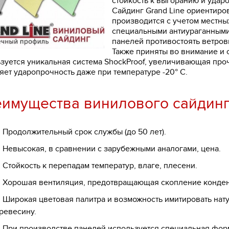
стойкость к выгоранию и удар
Сайдинг Grand Line ориентиро
производится с учетом местны
специальными антиураганными
панелей противостоять ветров
Также приняты во внимание и 
зуется уникальная система ShockProof, увеличивающая проч
яет ударопрочность даже при температуре -20° С.
имущества винилового сайдинг
родолжительный срок службы (до 50 лет).
евысокая, в сравнении с зарубежными аналогами, цена.
тойкость к перепадам температур, влаге, плесени.
орошая вентиляция, предотвращающая скопление конден
ирокая цветовая палитра и возможность имитировать нат
ревесину.
ри производстве панелей используется специальная фор