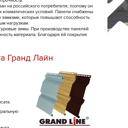
опрочность.
ван на российского потребителя, поэтому он
х климатических условий. Панели снабжены
 замками, которые повышают способность
ым нагрузкам.
суровые зимы. При производстве панелей
ность материала. Благодаря ей покрытие
а Гранд Лайн
сата.
уральную
мула